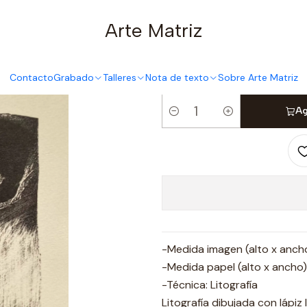
Inicio
Grabado
Litografía
Nadadoras pensando
Arte Matriz
Nad
Contacto
Grabado
Talleres
Nota de texto
Sobre Arte Matriz
Ag
Cantidad
-Medida imagen (alto x ancho
-Medida papel (alto x ancho)
-Técnica: Litografía
Litografía dibujada con lápiz 