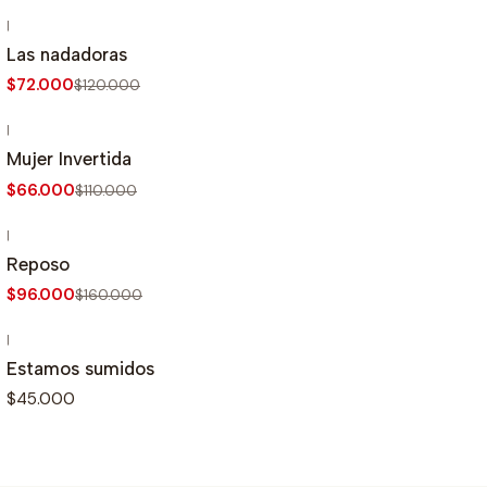
|
-40%
OFF
Las nadadoras
$72.000
$120.000
|
-40%
OFF
Mujer Invertida
$66.000
$110.000
|
-40%
OFF
Reposo
$96.000
$160.000
|
Estamos sumidos
$45.000