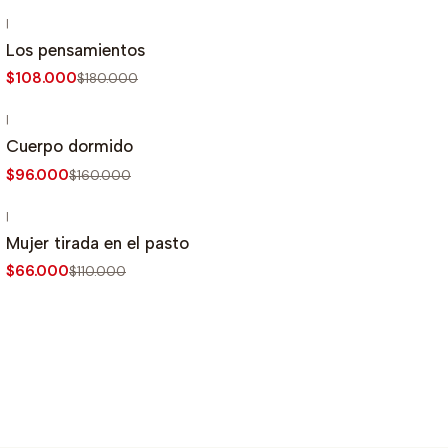
|
-40%
OFF
Los pensamientos
$108.000
$180.000
|
-40%
OFF
Cuerpo dormido
$96.000
$160.000
|
-40%
OFF
Mujer tirada en el pasto
$66.000
$110.000