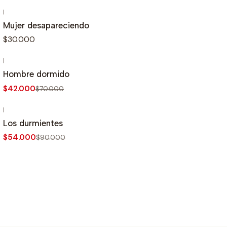
|
Mujer desapareciendo
$30.000
|
-40%
OFF
Hombre dormido
$42.000
$70.000
|
-40%
OFF
Los durmientes
$54.000
$90.000