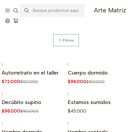
Inicio
Grabado
Litografía
Arte Matriz
Litografía
Filtros
|
|
-40%
OFF
-40%
OFF
Autorretrato en el taller
Cuerpo dormido
$72.000
$96.000
$120.000
$160.000
|
|
-40%
OFF
Decúbito supino
Estamos sumidos
$96.000
$45.000
$160.000
|
|
-40%
OFF
-40%
OFF
Hombre dormido
Hombre sentado