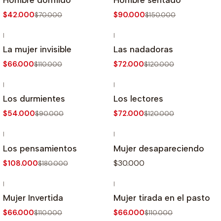
$42.000
$90.000
$70.000
$150.000
|
|
-40%
OFF
-40%
OFF
La mujer invisible
Las nadadoras
$66.000
$72.000
$110.000
$120.000
|
|
-40%
OFF
-40%
OFF
Los durmientes
Los lectores
$54.000
$72.000
$90.000
$120.000
|
|
-40%
OFF
Los pensamientos
Mujer desapareciendo
$108.000
$30.000
$180.000
|
|
-40%
OFF
-40%
OFF
Mujer Invertida
Mujer tirada en el pasto
$66.000
$66.000
$110.000
$110.000