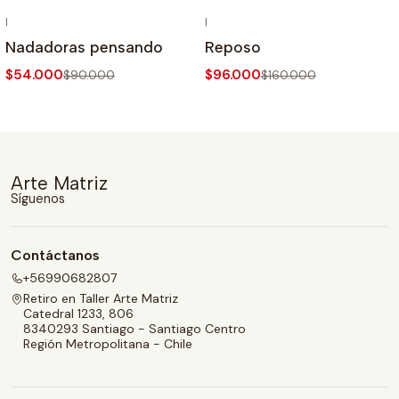
|
|
-40%
OFF
-40%
OFF
Nadadoras pensando
Reposo
$54.000
$96.000
$90.000
$160.000
Arte Matriz
Síguenos
Contáctanos
+56990682807
Retiro en Taller Arte Matriz
Catedral 1233, 806
8340293 Santiago - Santiago Centro
Región Metropolitana - Chile